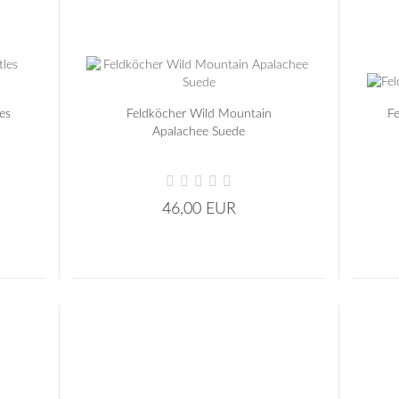
Carbonschäfte
Pfeilspitzen für Holzschäfte
Sonstige Spitzen
es
Feldköcher Wild Mountain
Fe
Apalachee Suede
46,00 EUR