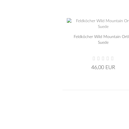
Stecknocken
Feldköcher Wild Mountain Ortl
Suede
Befiederungsgeräte
Kleber
Sonstiges
46,00 EUR