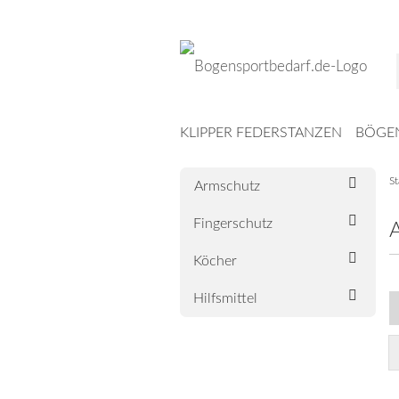
KLIPPER FEDERSTANZEN
BÖGE
ZIELE
MESSER
ARMBRUST
M
St
Armschutz
Fingerschutz
Carbon
LEITHOLD
Köcher
LONGLIFE
Hilfsmittel
SRT TARGETS
Klebenocken
Pins