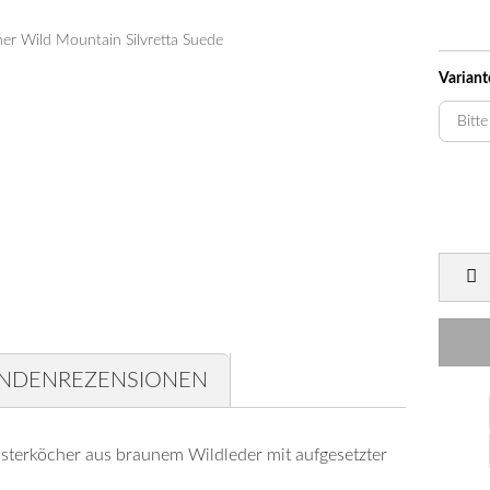
Carbonschäfte
Pfeilspitzen für Holzschäfte
Sonstige Spitzen
Variant
NDENREZENSIONEN
lsterköcher aus braunem Wildleder mit aufgesetzter