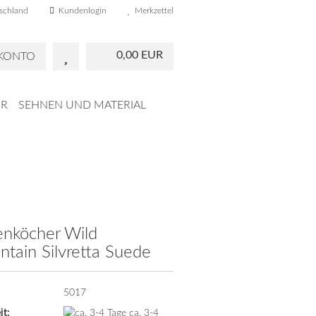
schland
Kundenlogin
Merkzettel
0,00 EUR
 KONTO
R
SEHNEN UND MATERIAL
enköcher Wild
tain Silvretta Suede
5017
it:
ca. 3-4