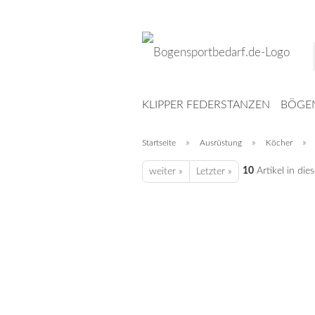
KLIPPER FEDERSTANZEN
BÖGE
ZIELE
MESSER
ARMBRUST
M
»
»
»
Startseite
Ausrüstung
Köcher
10
Artikel in die
weiter »
Letzter »
Carbon
LEITHOLD
LONGLIFE
SRT TARGETS
Klebenocken
Pins