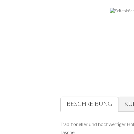
Stecknocken
Befiederungsgeräte
Kleber
Sonstiges
BESCHREIBUNG
KU
Traditioneller und hochwertiger Ho
Tasche.