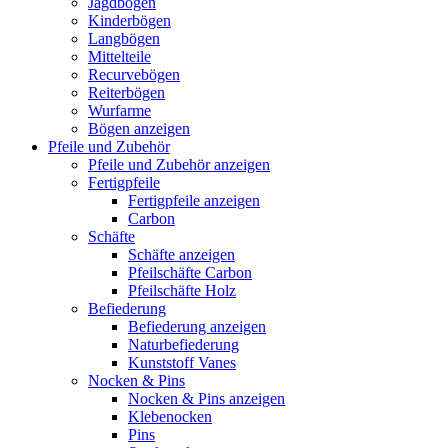
Jagdbögen
Kinderbögen
Langbögen
Mittelteile
Recurvebögen
Reiterbögen
Wurfarme
Bögen anzeigen
Pfeile und Zubehör
Pfeile und Zubehör anzeigen
Fertigpfeile
Fertigpfeile anzeigen
Carbon
Schäfte
Schäfte anzeigen
Pfeilschäfte Carbon
Pfeilschäfte Holz
Befiederung
Befiederung anzeigen
Naturbefiederung
Kunststoff Vanes
Nocken & Pins
Nocken & Pins anzeigen
Klebenocken
Pins