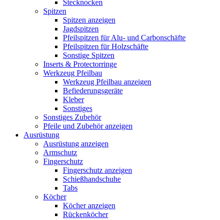
Stecknocken
Spitzen
Spitzen anzeigen
Jagdspitzen
Pfeilspitzen für Alu- und Carbonschäfte
Pfeilspitzen für Holzschäfte
Sonstige Spitzen
Inserts & Protectorringe
Werkzeug Pfeilbau
Werkzeug Pfeilbau anzeigen
Befiederungsgeräte
Kleber
Sonstiges
Sonstiges Zubehör
Pfeile und Zubehör anzeigen
Ausrüstung
Ausrüstung anzeigen
Armschutz
Fingerschutz
Fingerschutz anzeigen
Schießhandschuhe
Tabs
Köcher
Köcher anzeigen
Rückenköcher