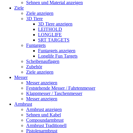
Sehnen und Material anzeigen
Ziele
Ziele anzeigen
3D Tiere
3D Tiere anzeigen
LEITHOLD
LONGLIFE
SRT TARGETS
Funtargets
Funtargets anzeigen
Longlife Fun Targets
Scheibenauflagen
Zubehör
Ziele anzeigen
Messer
Messer anzeigen
Feststehende Messer / Fahrtenmesser
Klappmesser / Taschenmesser
Messer anzeigen
Armbrust
Armbrust anzeigen
Sehnen und Kabel
Compoundarmbrust
Armbrust Traditionell
Pistolenarmbrust