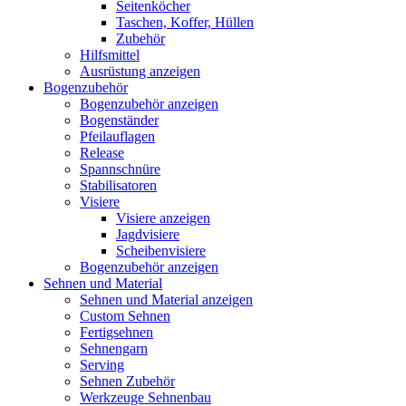
Seitenköcher
Taschen, Koffer, Hüllen
Zubehör
Hilfsmittel
Ausrüstung anzeigen
Bogenzubehör
Bogenzubehör anzeigen
Bogenständer
Pfeilauflagen
Release
Spannschnüre
Stabilisatoren
Visiere
Visiere anzeigen
Jagdvisiere
Scheibenvisiere
Bogenzubehör anzeigen
Sehnen und Material
Sehnen und Material anzeigen
Custom Sehnen
Fertigsehnen
Sehnengarn
Serving
Sehnen Zubehör
Werkzeuge Sehnenbau